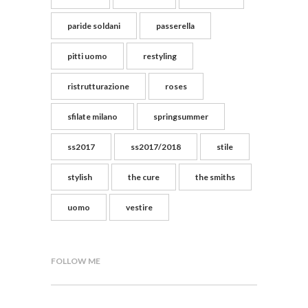
paride soldani
passerella
pitti uomo
restyling
ristrutturazione
roses
sfilate milano
springsummer
ss2017
ss2017/2018
stile
stylish
the cure
the smiths
uomo
vestire
FOLLOW ME