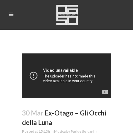
30 Mar
Ex-Otago – Gli Occhi
della Luna
Posted at 15:13h
in
Musica
by
Paride Soldani