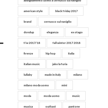
abbigliamento uomo a cernusco sul naviglio
american style
black friday 2017
brand
cernusco sul naviglio
dondup
eleganza
ex otago
f/w 2017/18
fall winter 2017 2018
firenze
hip hop
italia
italian music
jake la furia
lullaby
made in italy
milano
milano moda uomo
mini
moda
moda uomo
music
musica
outkast
pantone