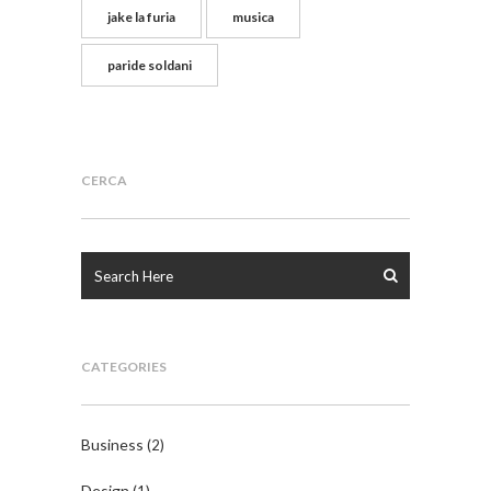
jake la furia
musica
paride soldani
CERCA
CATEGORIES
Business
(2)
Design